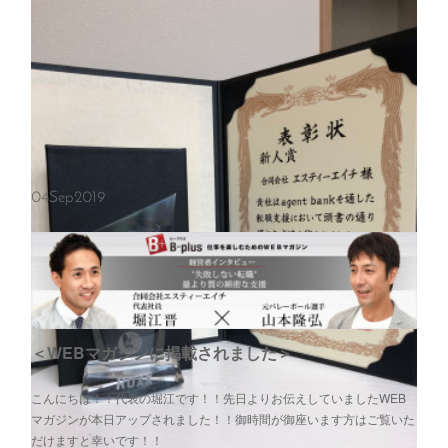
＜株式会社Enjinにて取材を受けました＞
こんばんは！！代表の堀江晋です！！先日、東銀座に本社を構えておら
れます「株式会社Enjin」様にて”THE ROOTS”の取材を受けさせていた
だきました！！また、今後の私のメディア関連の広報担当をして下さ…
04
Sep
2019
＜WEBマガジンに掲載されました＞
こんにちは！！代表の堀江です！！先日よりお伝えしていましたWEB
マガジンが本日アップされました！！御時間が御座います方はご覧いた
だけますと幸いです！！