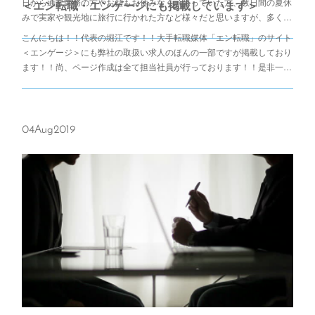
日から通常業務の方やお盆もお休みなく頑張っていた方、数日間の夏休
＜エン転職・エンゲージにも掲載しています＞
みで実家や観光地に旅行に行かれた方など様々だと思いますが、多く…
こんにちは！！代表の堀江です！！大手転職媒体「エン転職」のサイト
＜エンゲージ＞にも弊社の取扱い求人のほんの一部ですが掲載しており
ます！！尚、ページ作成は全て担当社員が行っております！！是非一…
04
Aug
2019