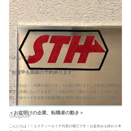
13
Aug
2019
”お盆中も面談の予約承ります”
こんにちは！！代表の堀江です！！お盆が明けますと企業側も求職者の
動きも活発になってきます！！お盆が明けて動きが大きくなる前に他の
方に一歩リードする形で転職活動を有利に進めませんか！？？お盆中…
＜お盆明けの企業、転職者の動き＞
13
Aug
2019
こんにちは！！エスティーエイチ代表の堀江です！お盆休みも終わり本