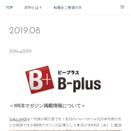
TOP
STHとは？
転職をご希望の方
アドバイザー紹介
2019
.
08
30
Aug
2019
＜WEBマガジン掲載情報について＞
こんにちは！！代表の堀江晋です！先日のバレーボール元日本代表の方
19
Aug
2019
との対談ですがWEBマガジンの記事として来月の”9月4日（水）”に配信
されることが決定となりましたので再度お伝えいたします！！対談内…