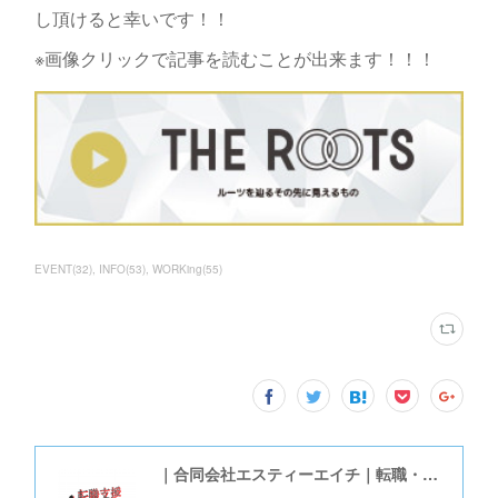
し頂けると幸いです！！
※画像クリックで記事を読むことが出来ます！！！
EVENT
(
32
)
INFO
(
53
)
WORKing
(
55
)
｜合同会社エスティーエイチ｜転職・就職支援アカデミー