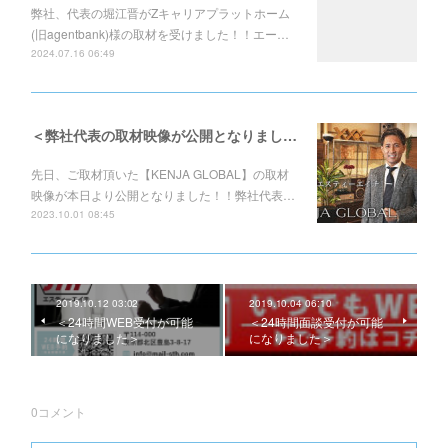
弊社、代表の堀江晋がZキャリアプラットホーム
(旧agentbank)様の取材を受けました！！エー…
2024.07.16 06:49
＜弊社代表の取材映像が公開となりました！！＞
先日、ご取材頂いた【KENJA GLOBAL】の取材
映像が本日より公開となりました！！弊社代表…
2023.10.01 08:45
2019.10.12 03:02
2019.10.04 06:10
＜24時間WEB受付が可能
＜24時間面談受付が可能
になりました＞
になりました＞
0
コメント