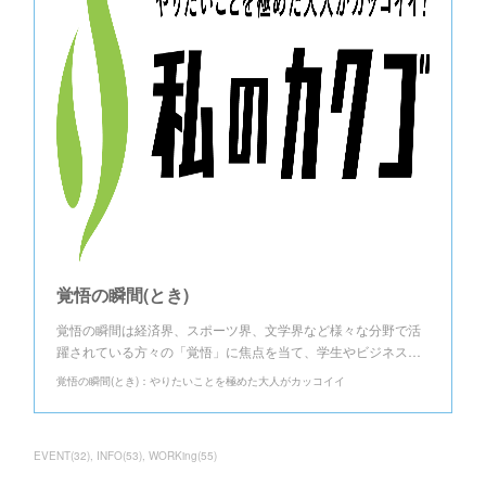
覚悟の瞬間(とき)
覚悟の瞬間は経済界、スポーツ界、文学界など様々な分野で活
躍されている方々の「覚悟」に焦点を当て、学生やビジネス…
覚悟の瞬間(とき)：やりたいことを極めた大人がカッコイイ
EVENT
(
32
)
INFO
(
53
)
WORKing
(
55
)