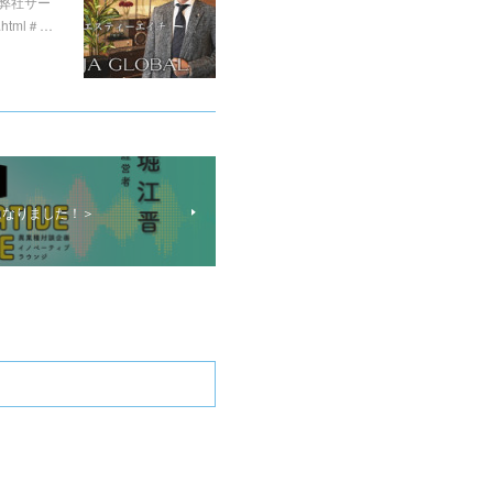
、弊社サー
html＃…
になりました！＞