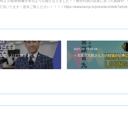
LOBAL】の取材映像が本日より公開となりました！！弊社代表の企業に至った経緯や
是非ご覧ください！！！！https://www.kenja.tv/president/detk7w5zb.
2021.02.15 04:58
例集に取り上げて頂きました＞
＜宮藤官九郎さんとの対談が記事