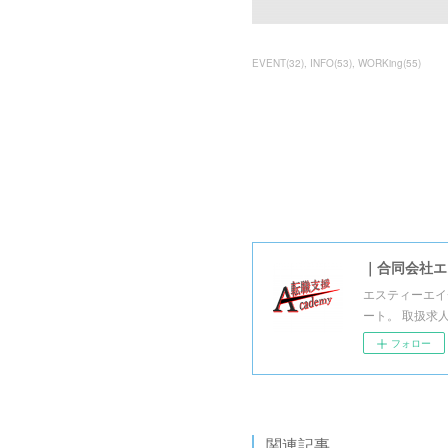
EVENT
(
32
)
INFO
(
53
)
WORKing
(
55
)
｜合同会社エ
エスティーエイ
ート。 取扱求
フォロー
関連記事