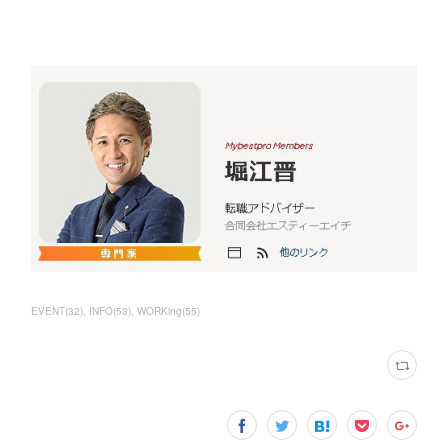
EVENT
(
32
)
INFO
(
53
)
WORKing
(
55
)